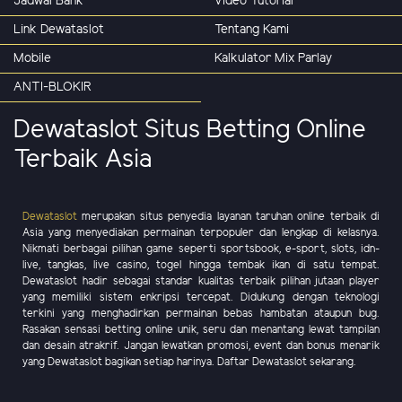
Jadwal Bank
Video Tutorial
Link Dewataslot
Tentang Kami
Mobile
Kalkulator Mix Parlay
ANTI-BLOKIR
Dewataslot Situs Betting Online
Terbaik Asia
Dewataslot
merupakan situs penyedia layanan taruhan online terbaik di
Asia yang menyediakan permainan terpopuler dan lengkap di kelasnya.
Nikmati berbagai pilihan game seperti sportsbook, e-sport, slots, idn-
live, tangkas, live casino, togel hingga tembak ikan di satu tempat.
Dewataslot hadir sebagai standar kualitas terbaik pilihan jutaan player
yang memiliki sistem enkripsi tercepat. Didukung dengan teknologi
terkini yang menghadirkan permainan bebas hambatan ataupun bug.
Rasakan sensasi betting online unik, seru dan menantang lewat tampilan
dan desain atrakrif. Jangan lewatkan promosi, event dan bonus menarik
yang Dewataslot bagikan setiap harinya. Daftar Dewataslot sekarang.