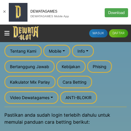
×
DEWATAGAMES
Download
DEWATAGAMES Mobile App
MASUK
DAFTAR
Tentang Kami
Mobile
Info
Bertanggung Jawab
Kebijakan
Phising
Kalkulator Mix Parlay
Cara Betting
Video Dewatagames
ANTI-BLOKIR
Pastikan anda sudah login terlebih dahulu untuk
memulai panduan cara betting berikut: