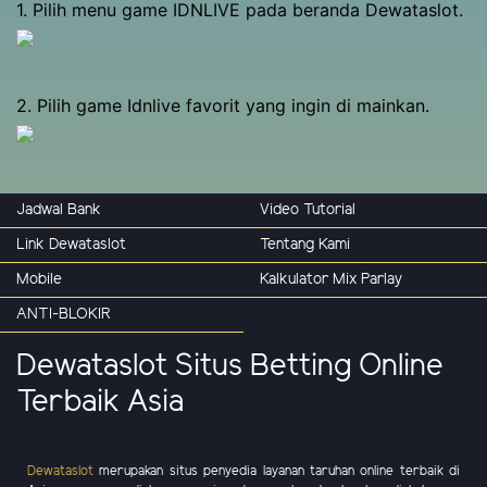
1. Pilih menu game IDNLIVE pada beranda Dewataslot.
2. Pilih game Idnlive favorit yang ingin di mainkan.
Jadwal Bank
Video Tutorial
Link Dewataslot
Tentang Kami
Mobile
Kalkulator Mix Parlay
ANTI-BLOKIR
Dewataslot Situs Betting Online
Terbaik Asia
Dewataslot
merupakan situs penyedia layanan taruhan online terbaik di