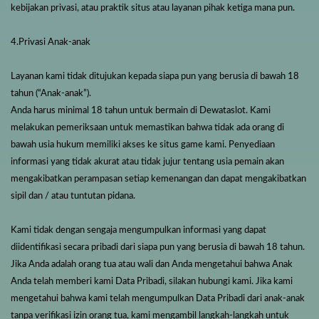
kebijakan privasi, atau praktik situs atau layanan pihak ketiga mana pun.
4.Privasi Anak-anak
Layanan kami tidak ditujukan kepada siapa pun yang berusia di bawah 18
tahun (“Anak-anak”).
Anda harus minimal 18 tahun untuk bermain di
Dewataslot
. Kami
melakukan pemeriksaan untuk memastikan bahwa tidak ada orang di
bawah usia hukum memiliki akses ke situs game kami. Penyediaan
informasi yang tidak akurat atau tidak jujur tentang usia pemain akan
mengakibatkan perampasan setiap kemenangan dan dapat mengakibatkan
sipil dan / atau tuntutan pidana.
Kami tidak dengan sengaja mengumpulkan informasi yang dapat
diidentifikasi secara pribadi dari siapa pun yang berusia di bawah 18 tahun.
Jika Anda adalah orang tua atau wali dan Anda mengetahui bahwa Anak
Anda telah memberi kami Data Pribadi, silakan hubungi kami. Jika kami
mengetahui bahwa kami telah mengumpulkan Data Pribadi dari anak-anak
tanpa verifikasi izin orang tua, kami mengambil langkah-langkah untuk