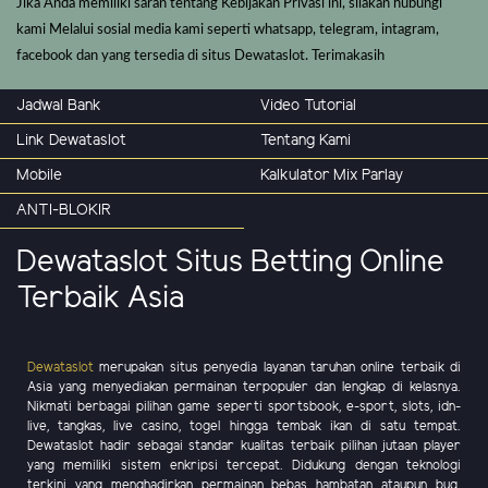
Jika Anda memiliki saran tentang Kebijakan Privasi ini, silakan hubungi
kami Melalui sosial media kami seperti whatsapp, telegram, intagram,
facebook dan yang tersedia di situs
Dewataslot
. Terimakasih
Jadwal Bank
Video Tutorial
Link Dewataslot
Tentang Kami
Mobile
Kalkulator Mix Parlay
ANTI-BLOKIR
Dewataslot Situs Betting Online
Terbaik Asia
Dewataslot
merupakan situs penyedia layanan taruhan online terbaik di
Asia yang menyediakan permainan terpopuler dan lengkap di kelasnya.
Nikmati berbagai pilihan game seperti sportsbook, e-sport, slots, idn-
live, tangkas, live casino, togel hingga tembak ikan di satu tempat.
Dewataslot hadir sebagai standar kualitas terbaik pilihan jutaan player
yang memiliki sistem enkripsi tercepat. Didukung dengan teknologi
terkini yang menghadirkan permainan bebas hambatan ataupun bug.