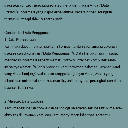
digunakan untuk menghubungi atau mengidentifikasi Anda (“Data
Pribadi”). Informasi yang dapat diidentifikasi secara pribadi mungkin
termasuk, tetapi tidak terbatas pada:
Cookie dan Data Penggunaan
1.Data Penggunaan
Kami juga dapat mengumpulkan informasi tentang bagaimana Layanan
diakses dan digunakan (“Data Penggunaan”). Data Penggunaan ini dapat
mencakup informasi seperti alamat Protokol Internet komputer Anda
(misalnya alamat IP), jenis browser, versi browser, halaman Layanan kami
yang Anda kunjungi, waktu dan tanggal kunjungan Anda, waktu yang
dihabiskan untuk halaman-halaman itu, unik pengenal perangkat dan data
diagnostik lainnya.
2.Melacak Data Cookies
Kami menggunakan cookie dan teknologi pelacakan serupa untuk melacak
aktivitas di Layanan kami dan kami menyimpan informasi tertentu.