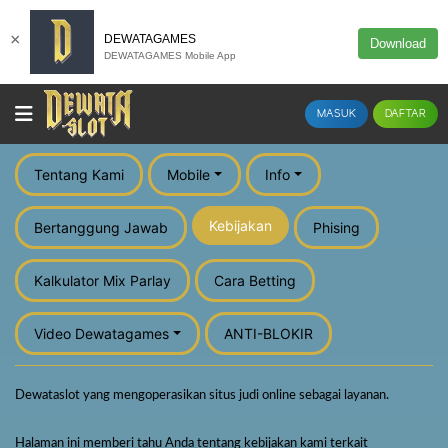
×
DEWATAGAMES
Download
DEWATAGAMES Mobile App
MASUK
DAFTAR
Tentang Kami
Mobile
Info
Kebijakan
Bertanggung Jawab
Phising
Kalkulator Mix Parlay
Cara Betting
Video Dewatagames
ANTI-BLOKIR
Dewataslot yang mengoperasikan situs judi online sebagai layanan.
Halaman ini memberi tahu Anda tentang kebijakan kami terkait